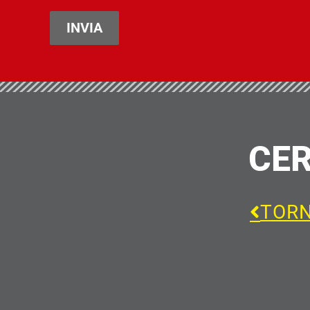
INVIA
CER
TORN