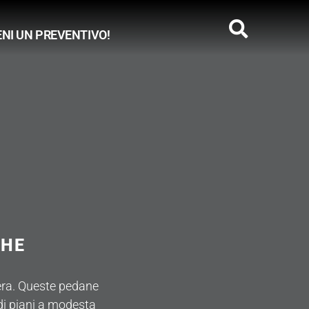
ENI UN PREVENTIVO!
A
CHE
era. Queste pedane
di piani a modesta