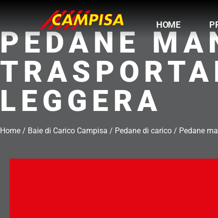
Vai
al
HOME
P
contenuto
PEDANE MA
TRASPORTAB
LEGGERA
Home
/
Baie di Carico Campisa
/
Pedane di carico
/
Pedane manu