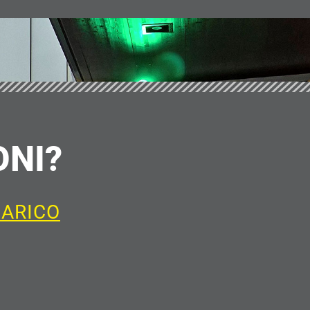
ONI?
CARICO