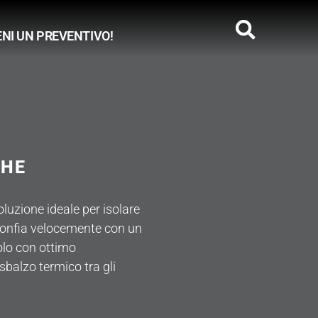
ENI UN PREVENTIVO!
E
CHE
oluzione ideale per isolare
 gonfia velocemente con un
colo con ottimo
 sbalzo termico tra gli