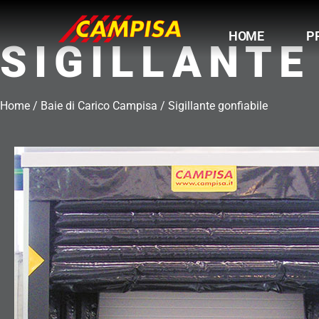
Vai
al
HOME
P
contenuto
SIGILLANTE
Home
/
Baie di Carico Campisa
/
Sigillante gonfiabile