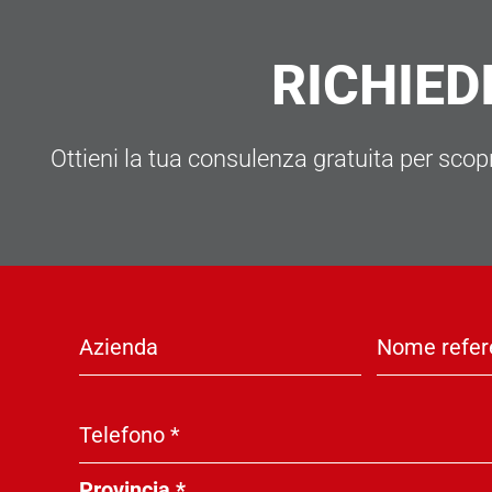
RICHIED
Ottieni la tua consulenza gratuita per scopri
Azienda
Nome refer
Telefono
*
Provincia
*