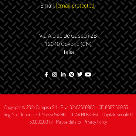
Email:
[email protected]
Via Alcide De Gasperi 2B
12040 Govone (CN)
Italia
Copyright © 2024 Campisa Srl – P.Iva 02402620963 – CF: 00871660155 –
Reg. Soc. Tribunale di Monza 54386 – CCIAA MI 851664 – Capitale sociale €
50.000,00 i.v. |
Mappa del sito
|
Privacy Policy