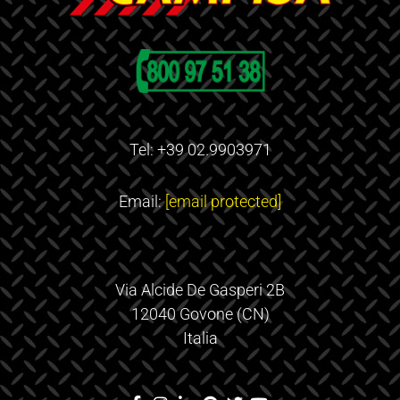
Tel: +39 02.9903971
Email:
[email protected]
Via Alcide De Gasperi 2B
12040 Govone (CN)
Italia